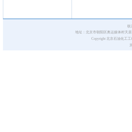
联
地址：北京市朝阳区奥运媒体村天居园7号楼 
Copyright 北京石油化工工程
京