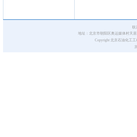
联
地址：北京市朝阳区奥运媒体村天居园7号楼 
Copyright 北京石油化工工程
京