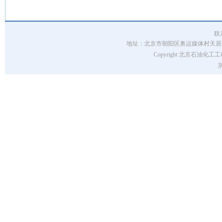
联
地址：北京市朝阳区奥运媒体村天居园7号楼 
Copyright 北京石油化工工程
京