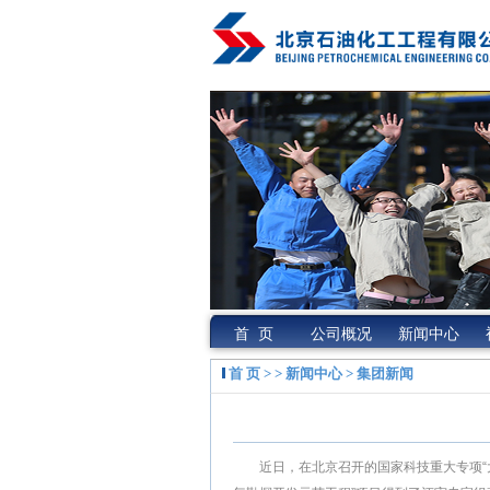
首 页
公司概况
新闻中心
首 页
> > 新闻中心 > 集团新闻
近日，在北京召开的国家科技重大专项“大型