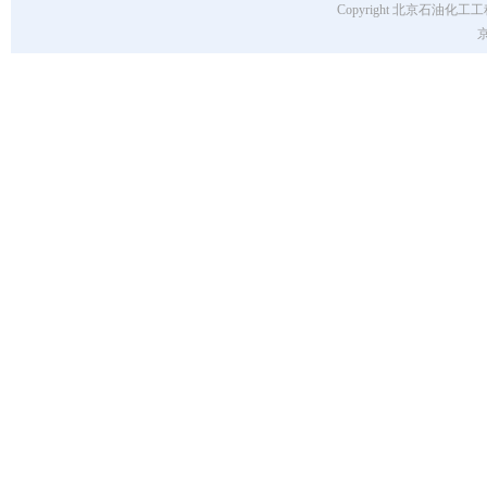
Copyright 北京石油化工工程
京