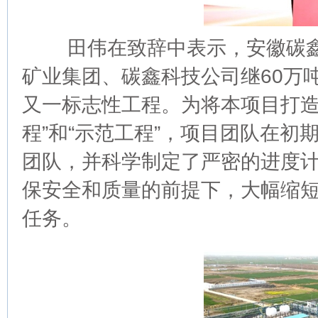
田伟在致辞中表示，安徽碳鑫3
矿业集团、碳鑫科技公司继60万
又一标志性工程。为将本项目打造
程”和“示范工程”，项目团队在
团队，并科学制定了严密的进度
保安全和质量的前提下，大幅缩
任务。