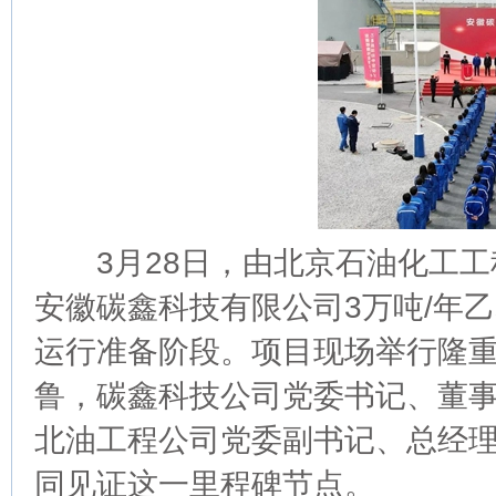
3月28日，由北京石油化工工程
安徽碳鑫科技有限公司3万吨/年
运行准备阶段。项目现场举行隆
鲁，碳鑫科技公司党委书记、董
北油工程公司党委副书记、总经
同见证这一里程碑节点。