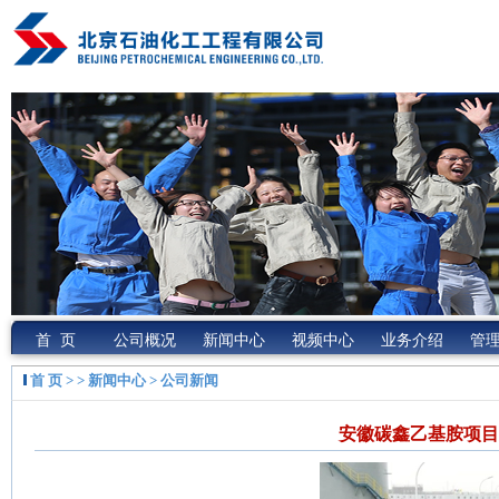
首 页
公司概况
新闻中心
视频中心
业务介绍
管
首 页
> > 新闻中心 > 公司新闻
安徽碳鑫乙基胺项目