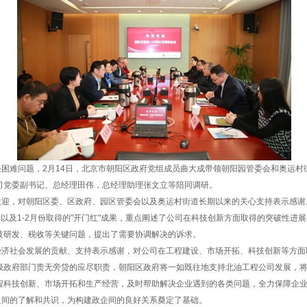
难问题，2月14日，北京市朝阳区政府党组成员曲大成带领朝阳园管委会和奥运村
司党委副书记、总经理田伟，总经理助理张文立等陪同调研。
，对朝阳区委、区政府、园区管委会以及奥运村街道长期以来的关心支持表示感谢
目标以及1-2月份取得的"开门红"成果，重点阐述了公司在科技创新方面取得的突破性
技研发、税收等关键问题，提出了需要协调解决的诉求。
社会发展的贡献、支持表示感谢，对公司在工程建设、市场开拓、科技创新等方面
级政府部门责无旁贷的应尽职责，朝阳区政府将一如既往地支持北油工程公司发展，
程科技创新、市场开拓和生产经营，及时帮助解决企业遇到的各类问题，全力保障企
间的了解和共识，为构建政企间的良好关系奠定了基础。